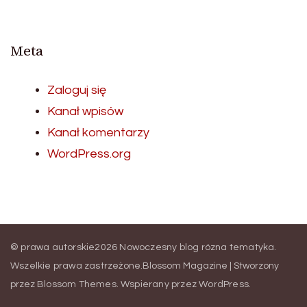
Meta
Zaloguj się
Kanał wpisów
Kanał komentarzy
WordPress.org
© prawa autorskie2026
Nowoczesny blog rózna tematyka
.
Wszelkie prawa zastrzeżone.
Blossom Magazine | Stworzony
przez
Blossom Themes
.
Wspierany przez
WordPress
.